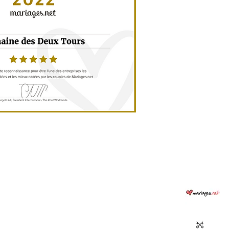
pleine nature, son caractère chaleureux et les différentes installations (un grand
chapiteau de réception ouvert sur l'extérieur, de nombreuses places en dortoir
confortable pour les amis...) nous ont permis de réaliser le mariage dont nous
rêvions. Tous les invités étaient à l'aise et très agréablement surpris.
Toute l'équipe du domaine a été à l'écoute et nous a laissé beaucoup de libertés pour
élaborer notre projet (choix des prestataires ; installation des différents espaces ;
large amplitude horaire pour l'installation/ rangement). De plus, ils ont été très
réactifs au cours du weekend pour répondre aux différents besoin d'ajustement.
Nous avions visité le lieu alors qu'il était en plein travaux, ce qui nous a fait d'autant
plus apprécié la qualité des installations et de la décoration le jour du mariage :
félicitations pour la rénovation de ce lieu chargé d'histoire !
Et merci encore,"
Blandine et Vladimir
 DOMAINE
S PRESTATIONS - Mariages & Réceptions privées