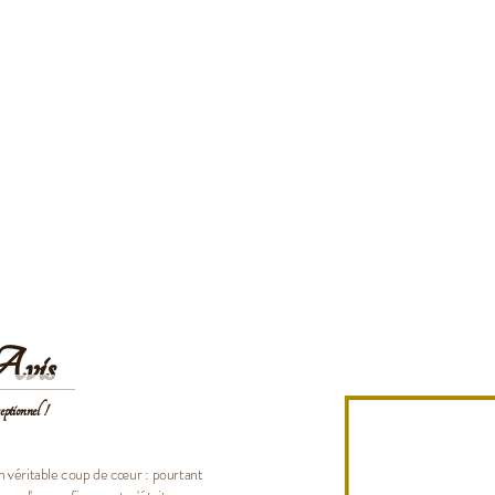
vis
ptionnel !
 véritable coup de cœur : pourtant